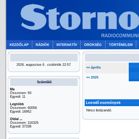
KEZDŐLAP
RÁDIÓK
INTERAKTÍV
ÖRÖKSÉG
TÖRTÉNELEM
2026. augusztus 6 . csütörtök 22:57
<< április
<< 2025
Számláló
Ma
Összesen: 93
Egyedi: 11
Leendő események
Legtöbb
Összesen: 60056
Nincs listázandó.
Egyedi: 16952
Oldal ...
Összesen: 116325
Egyedi: 37338