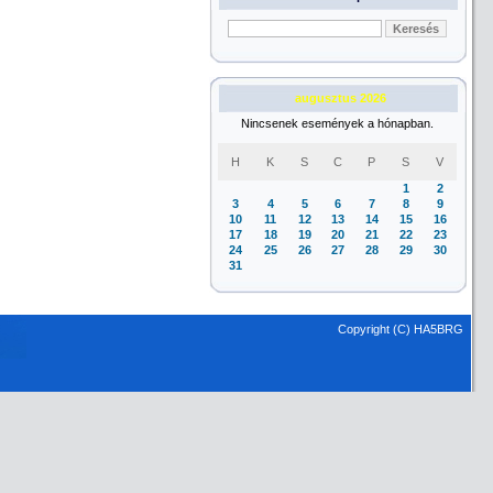
augusztus 2026
Nincsenek események a hónapban.
H
K
S
C
P
S
V
1
2
3
4
5
6
7
8
9
10
11
12
13
14
15
16
17
18
19
20
21
22
23
24
25
26
27
28
29
30
31
Copyright (C) HA5BRG