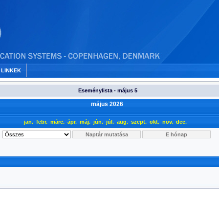
LINKEK
Eseménylista - május 5
május 2026
jan.
febr.
márc.
ápr.
máj.
jún.
júl.
aug.
szept.
okt.
nov.
dec.