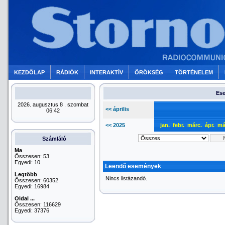
KEZDŐLAP
RÁDIÓK
INTERAKTÍV
ÖRÖKSÉG
TÖRTÉNELEM
Ese
2026. augusztus 8 . szombat
<< április
06:42
<< 2025
jan.
febr.
márc.
ápr.
má
Számláló
Ma
Összesen: 53
Egyedi: 10
Leendő események
Legtöbb
Nincs listázandó.
Összesen: 60352
Egyedi: 16984
Oldal ...
Összesen: 116629
Egyedi: 37376