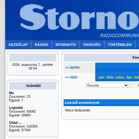
KEZDŐLAP
RÁDIÓK
INTERAKTÍV
ÖRÖKSÉG
TÖRTÉNELEM
Ese
2026. augusztus 7 . péntek
<< április
06:54
<< 2025
jan.
febr.
márc.
ápr.
má
Számláló
Ma
Összesen: 23
Egyedi: 7
Leendő események
Legtöbb
Nincs listázandó.
Összesen: 60082
Egyedi: 16960
Oldal ...
Összesen: 116355
Egyedi: 37349