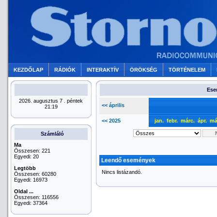
KEZDŐLAP
RÁDIÓK
INTERAKTÍV
ÖRÖKSÉG
TÖRTÉNELEM
Ese
2026. augusztus 7 . péntek
<< április
21:19
<< 2025
jan.
febr.
márc.
ápr.
má
Számláló
Ma
Összesen: 221
Egyedi: 20
Leendő események
Legtöbb
Nincs listázandó.
Összesen: 60280
Egyedi: 16973
Oldal ...
Összesen: 116556
Egyedi: 37364