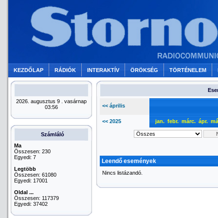
KEZDŐLAP
RÁDIÓK
INTERAKTÍV
ÖRÖKSÉG
TÖRTÉNELEM
Ese
2026. augusztus 9 . vasárnap
<< április
03:56
<< 2025
jan.
febr.
márc.
ápr.
má
Számláló
Ma
Összesen: 230
Egyedi: 7
Leendő események
Legtöbb
Nincs listázandó.
Összesen: 61080
Egyedi: 17001
Oldal ...
Összesen: 117379
Egyedi: 37402