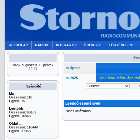
KEZDŐLAP
RÁDIÓK
INTERAKTÍV
ÖRÖKSÉG
TÖRTÉNELEM
Ese
2026. augusztus 7 . péntek
<< április
12:44
<< 2025
jan.
febr.
márc.
ápr.
má
Számláló
Ma
Összesen: 110
Egyedi: 15
Leendő események
Legtöbb
Nincs listázandó.
Összesen: 60169
Egyedi: 16968
Oldal ...
Összesen: 116444
Egyedi: 37358