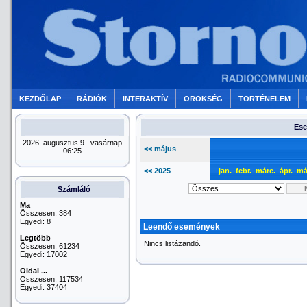
KEZDŐLAP
RÁDIÓK
INTERAKTÍV
ÖRÖKSÉG
TÖRTÉNELEM
Ese
2026. augusztus 9 . vasárnap
<< május
06:25
<< 2025
jan.
febr.
márc.
ápr.
má
Számláló
Ma
Összesen: 384
Egyedi: 8
Leendő események
Legtöbb
Nincs listázandó.
Összesen: 61234
Egyedi: 17002
Oldal ...
Összesen: 117534
Egyedi: 37404