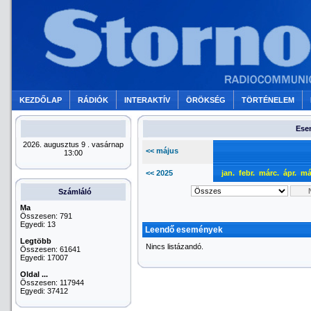
KEZDŐLAP
RÁDIÓK
INTERAKTÍV
ÖRÖKSÉG
TÖRTÉNELEM
Esem
2026. augusztus 9 . vasárnap
<< május
13:00
<< 2025
jan.
febr.
márc.
ápr.
má
Számláló
Ma
Összesen: 791
Egyedi: 13
Leendő események
Legtöbb
Nincs listázandó.
Összesen: 61641
Egyedi: 17007
Oldal ...
Összesen: 117944
Egyedi: 37412