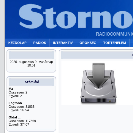
KEZDŐLAP
RÁDIÓK
INTERAKTÍV
ÖRÖKSÉG
TÖRTÉNELEM
2026. augusztus 9 . vasárnap
10:51
Számláló
Ma
Összesen: 2
Egyedi: 2
Legtöbb
Összesen: 31833
Egyedi: 11654
Oldal ...
Összesen: 117869
Egyedi: 37407